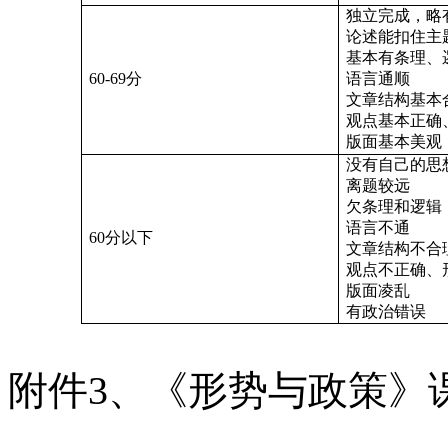
独立完成，略
论述能扣住主
基本有条理、
60-69
分
语言通顺
文章结构基本
观点基本正确
版面基本美观
没有自己的思
离题较远
欠条理和逻辑
语言不通
60
分以下
文章结构不合
观点不正确、
版面凌乱
有政治错误
附件
3
、《形势与政策》