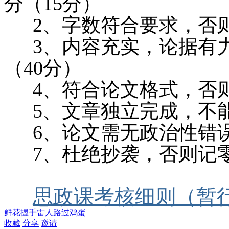
分（
15
分）
2
、
字数符合要求，否
3
、
内容充实，论据有
（
40
分）
4
、
符合论文格式，否
5
、
文章独立完成，不
6
、论文需无政治性错
7
、杜绝抄袭，否则记
思政课考核细则（暂行）
鲜花
握手
雷人
路过
鸡蛋
收藏
分享
邀请