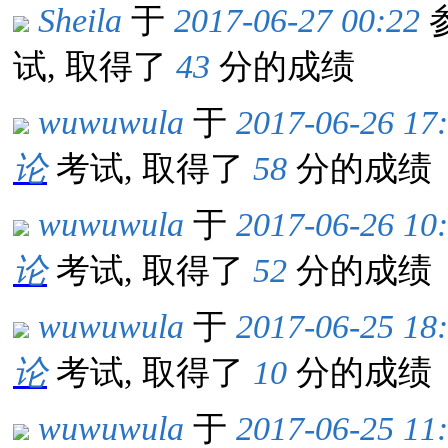
Sheila
于
2017-06-27 00:22
试, 取得了
43
分的成绩
wuwuwula
于
2017-06-26 17
论
考试, 取得了
58
分的成绩
wuwuwula
于
2017-06-26 10
论
考试, 取得了
52
分的成绩
wuwuwula
于
2017-06-25 18
论
考试, 取得了
10
分的成绩
wuwuwula
于
2017-06-25 11