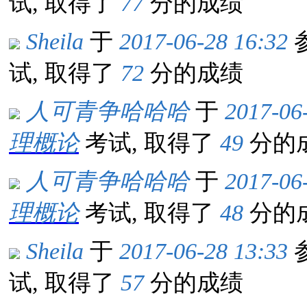
试, 取得了
77
分的成绩
Sheila
于
2017-06-28 16:32
试, 取得了
72
分的成绩
人可青争哈哈哈
于
2017-06
理概论
考试, 取得了
49
分的
人可青争哈哈哈
于
2017-06
理概论
考试, 取得了
48
分的
Sheila
于
2017-06-28 13:33
试, 取得了
57
分的成绩