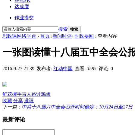
观点PK
达成度
作业提交
搜索
搜索
思政课网络平台
›
首页
›
新闻时评
›
时政要闻
›
查看内容
一张图读懂十八届五中全会公
2016-9-27 21:39
|
发布者:
红动中国
|
查看:
3585
|
评论: 0
鲜花
握手
雷人
路过
鸡蛋
收藏
分享
邀请
下一篇：
中共十八届六中全会召开时间确定：10月24日至27日
最新评论